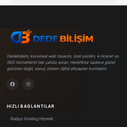
başlatmak isteyenler için sınırsız hosting tercih
edilebilir. Sınırsız Hosting Alırken Nelere Dikkat
Edilmeli? Hosting seçerken sadece fiyatına
bakmak doğru değildir. Web sitesinin hızlı açılması,
kesintisiz çalışması ve teknik destek alınabilmesi
önemlidir. Hosting alırken sunucu performansı, disk
ve trafik kullanım şartları, SSL desteği, e-posta
hesabı desteği, yedekleme imkânı, güvenlik
önlemleri, cPanel kullanımı ve teknik destek kalitesi
Dedebilisim; kurumsal web tasarım, özel yazılım, e-ticaret ve
mutlaka dikkate alınmalıdır. Dede Bilişim Hosting
SEO hizmetlerini tek çatıda sunar. Hedefimiz sadece güzel
Hizmetinde Neler Sunar? Dede Bilişim, web sitesi
görünen değil, sonuç üreten dijital altyapılar kurmaktır.
sahipleri için pratik ve güvenilir hosting çözümleri
sunar. İhtiyacınıza göre web hosting, radyo sitesi
hosting, haber sitesi hosting ve kurumsal site
barındırma hizmetleri sağlanabilir. Dede Bilişim
hosting hizmetlerinde web sitesi barındırma,
domain yönlendirme desteği, SSL kurulumu
HIZLI BAĞLANTILAR
desteği, cPanel kullanım desteği, radyo ve haber
sitesi projelerine uygun yapı, teknik destek ve
Radyo Hosting Hizmeti
temel SEO desteği sunulabilir. Radyo ve Haber