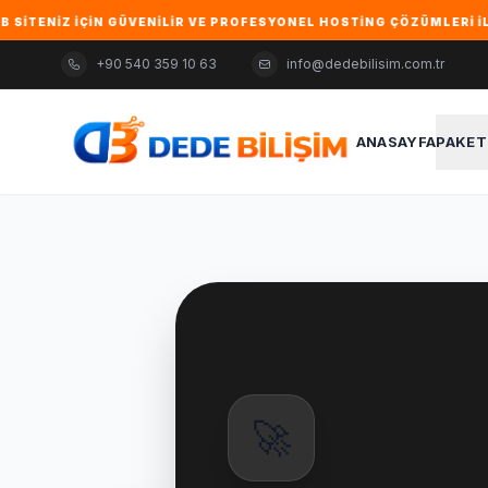
NIZ IÇIN GÜVENILIR VE PROFESYONEL HOSTING ÇÖZÜMLERI ILE ŞIK,
+90 540 359 10 63
info@dedebilisim.com.tr
ANASAYFA
PAKET
🚀