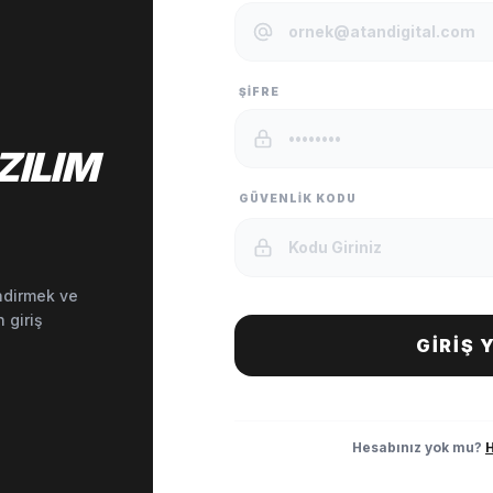
ŞIFRE
ZILIM
GÜVENLIK KODU
endirmek ve
n giriş
GIRIŞ 
Hesabınız yok mu?
H