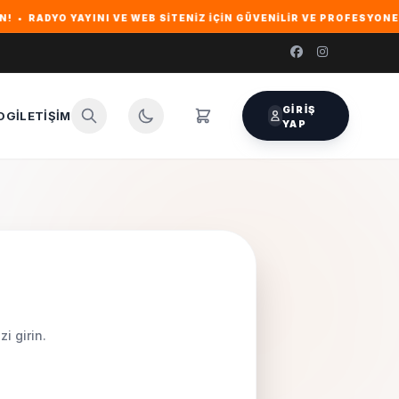
DYO YAYINI VE WEB SITENIZ IÇIN GÜVENILIR VE PROFESYONEL HOST
GIRIŞ
OG
İLETIŞIM
YAP
i girin.