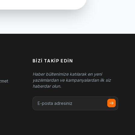
BIZI TAKIP EDIN
Haber bültenimize katılarak en yeni
yazılımlardan ve kampanyalardan ilk siz
zmet
haberdar olun.