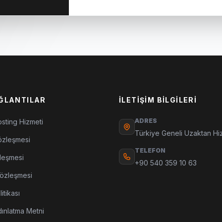
AĞLANTILAR
İLETIŞIM BILGILERI
ADRES
sting Hizmeti
Türkiye Geneli Uzaktan Hi
özleşmesi
TELEFON
leşmesi
+90 540 359 10 63
Sözleşmesi
itikası
ınlatma Metni