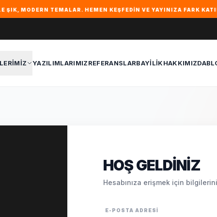
 MODERN TEMALAR. HEMEN KEŞFEDIN VE YAYINIZA FARK KATIN! • RA
LERIMIZ
YAZILIMLARIMIZ
REFERANSLAR
BAYILIK
HAKKIMIZDA
BL
HOŞ GELDINIZ
Hesabınıza erişmek için bilgileriniz
E-POSTA ADRESI