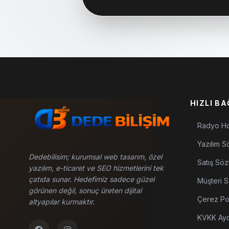
HIZLI B
Radyo Ho
Yazılım S
Dedebilisim; kurumsal web tasarım, özel
Satış Söz
yazılım, e-ticaret ve SEO hizmetlerini tek
çatıda sunar. Hedefimiz sadece güzel
Müşteri 
görünen değil, sonuç üreten dijital
Çerez Pol
altyapılar kurmaktır.
KVKK Ayd