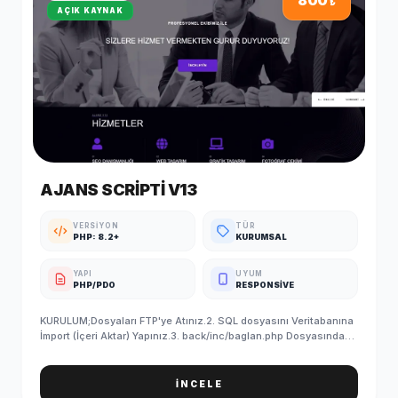
800
₺
AÇIK KAYNAK
AJANS SCRIPTI V13
VERSIYON
TÜR
PHP: 8.2+
KURUMSAL
YAPI
UYUM
PHP/PDO
RESPONSIVE
KURULUM;Dosyaları FTP'ye Atınız.2. SQL dosyasını Veritabanına
İmport (İçeri Aktar) Yapınız.3. back/inc/baglan.php Dosyasındaki
Veritabanı Bilgilerinizi Giriniz.4. SQL'i yükledikten sonra
PHPMYADMIN/ayar tablosundan site linkinizi yazmayı
unutmayın5. Kurulum Başarıyla Tamamlanmıştır. ADMIN GİRİŞ
İNCELE
BİLGİLERİ (Standart);Admin Paneli : http://siteadi.com/ControlE-