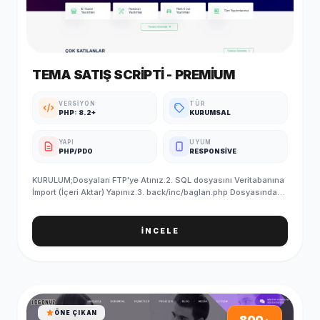
TEMA SATIŞ SCRIPTI - PREMIUM
VERSIYON
TÜR
PHP: 8.2+
KURUMSAL
YAPI
UYUM
PHP/PDO
RESPONSIVE
KURULUM;Dosyaları FTP'ye Atınız.2. SQL dosyasını Veritabanına
İmport (İçeri Aktar) Yapınız.3. back/inc/baglan.php Dosyasındaki
Veritabanı Bilgilerinizi Giriniz.4. SQL'i yükledikten sonra
PHPMYADMIN/ayar tablosundan site linkinizi yazmayı
unutmayın5. Kurulum Başarıyla Tamamlanmıştır. ADMIN GİRİŞ
İNCELE
BİLGİLERİ (Standart);Admin Paneli : http://siteadi.com/ControlE-
Posta : info@demosorgula.com.trParola : demo-
123 ÖNEMLİ;Yazılımımız en düşük 5.6 PHP sürümü ile
çalışmaktadır.Sunucunuzda güncel IONCUBE yüklü
olmalıdır.İletişim formları, SMTP bilgilerini girmediğiniz taktirde
çalışmaz.
ÖNE ÇIKAN