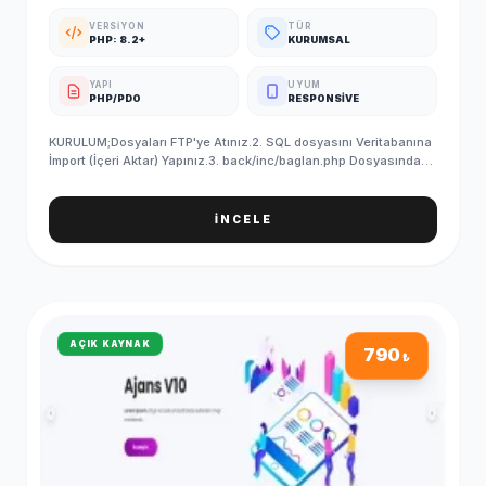
VERSIYON
TÜR
PHP: 8.2+
KURUMSAL
YAPI
UYUM
PHP/PDO
RESPONSIVE
KURULUM;Dosyaları FTP'ye Atınız.2. SQL dosyasını Veritabanına
İmport (İçeri Aktar) Yapınız.3. back/inc/baglan.php Dosyasındaki
Veritabanı Bilgilerinizi Giriniz.4. SQL'i yükledikten sonra
PHPMYADMIN/ayar tablosundan site linkinizi yazmayı
unutmayın5. Kurulum Başarıyla Tamamlanmıştır. ADMIN GİRİŞ
İNCELE
BİLGİLERİ (Standart);Admin Paneli : http://siteadi.com/ControlE-
Posta : info@demosorgula.com.trParola : demo-
123 ÖNEMLİ;Yazılımımız en düşük 5.6 PHP sürümü ile
çalışmaktadır.Sunucunuzda güncel IONCUBE yüklü
olmalıdır.İletişim formları, SMTP bilgilerini girmediğiniz taktirde
çalışmaz.
AÇIK KAYNAK
790
₺