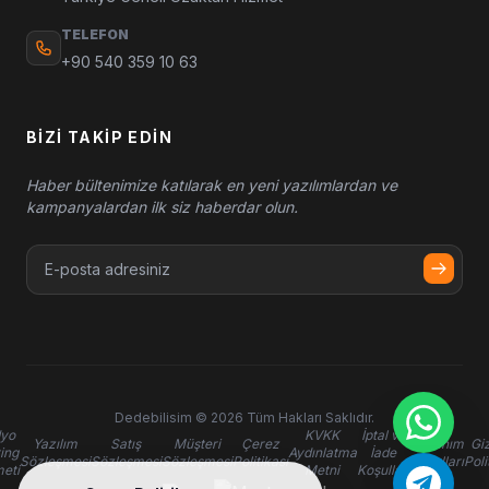
TELEFON
+90 540 359 10 63
BIZI TAKIP EDIN
Haber bültenimize katılarak en yeni yazılımlardan ve
kampanyalardan ilk siz haberdar olun.
Dedebilisim © 2026 Tüm Hakları Saklıdır.
yo
KVKK
İptal ve
Yazılım
Satış
Müşteri
Çerez
Kullanım
Giz
ing
Aydınlatma
İade
Sözleşmesi
Sözleşmesi
Sözleşmesi
Politikası
Koşulları
Poli
eti
Metni
Koşulları