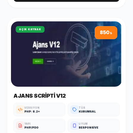
Posta : info@demosorgula.com.trParola : demo-
123 ÖNEMLİ;Yazılımımız en düşük 5.6 PHP sürümü ile
çalışmaktadır.Sunucunuzda güncel IONCUBE yüklü
olmalıdır.İletişim formları, SMTP bilgilerini girmediğiniz taktirde
çalışmaz.
AÇIK KAYNAK
850
₺
AJANS SCRIPTI V12
VERSIYON
TÜR
PHP: 8.2+
KURUMSAL
YAPI
UYUM
PHP/PDO
RESPONSIVE