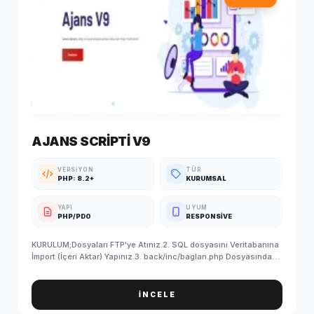
AJANS SCRIPTI V9
VERSIYON
TÜR
PHP: 8.2+
KURUMSAL
YAPI
UYUM
PHP/PDO
RESPONSIVE
KURULUM;Dosyaları FTP'ye Atınız.2. SQL dosyasını Veritabanına
İmport (İçeri Aktar) Yapınız.3. back/inc/baglan.php Dosyasındaki
Veritabanı Bilgilerinizi Giriniz.4. SQL'i yükledikten sonra
PHPMYADMIN/ayar tablosundan site linkinizi yazmayı
unutmayın5. Kurulum Başarıyla Tamamlanmıştır. ADMIN GİRİŞ
İNCELE
BİLGİLERİ (Standart);Admin Paneli : http://siteadi.com/ControlE-