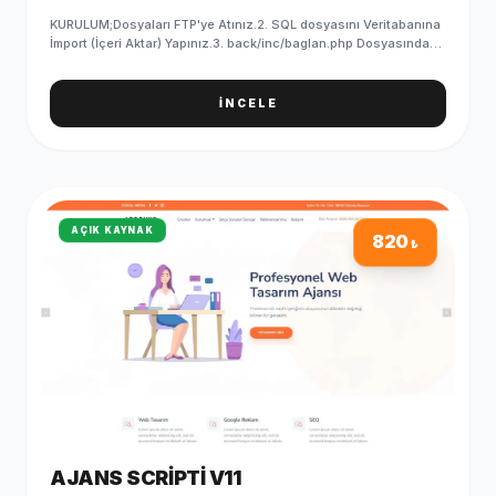
KURULUM;Dosyaları FTP'ye Atınız.2. SQL dosyasını Veritabanına
İmport (İçeri Aktar) Yapınız.3. back/inc/baglan.php Dosyasındaki
Veritabanı Bilgilerinizi Giriniz.4. SQL'i yükledikten sonra
PHPMYADMIN/ayar tablosundan site linkinizi yazmayı
unutmayın5. Kurulum Başarıyla Tamamlanmıştır. ADMIN GİRİŞ
İNCELE
BİLGİLERİ (Standart);Admin Paneli : http://siteadi.com/ControlE-
Posta : info@demosorgula.com.trParola : demo-
123 ÖNEMLİ;Yazılımımız en düşük 5.6 PHP sürümü ile
çalışmaktadır.Sunucunuzda güncel IONCUBE yüklü
olmalıdır.İletişim formları, SMTP bilgilerini girmediğiniz taktirde
çalışmaz.
AÇIK KAYNAK
820
₺
AJANS SCRIPTI V11