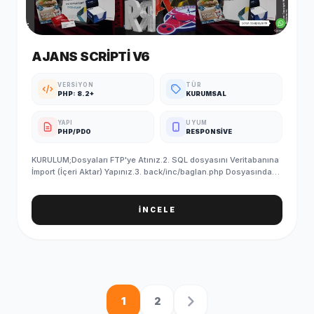
AJANS SCRIPTI V6
VERSIYON
TÜR
PHP: 8.2+
KURUMSAL
YAPI
UYUM
PHP/PDO
RESPONSIVE
KURULUM;Dosyaları FTP'ye Atınız.2. SQL dosyasını Veritabanına
İmport (İçeri Aktar) Yapınız.3. back/inc/baglan.php Dosyasındaki
Veritabanı Bilgilerinizi Giriniz.4. SQL'i yükledikten sonra
PHPMYADMIN/ayar tablosundan site linkinizi yazmayı
unutmayın5. Kurulum Başarıyla Tamamlanmıştır. ADMIN GİRİŞ
İNCELE
BİLGİLERİ (Standart);Admin Paneli : http://siteadi.com/ControlE-
Posta : info@demosorgula.com.trParola : demo-
123 ÖNEMLİ;Yazılımımız en düşük 5.6 PHP sürümü ile
çalışmaktadır.Sunucunuzda güncel IONCUBE yüklü
olmalıdır.İletişim formları, SMTP bilgilerini girmediğiniz taktirde
çalışmaz.
1
2