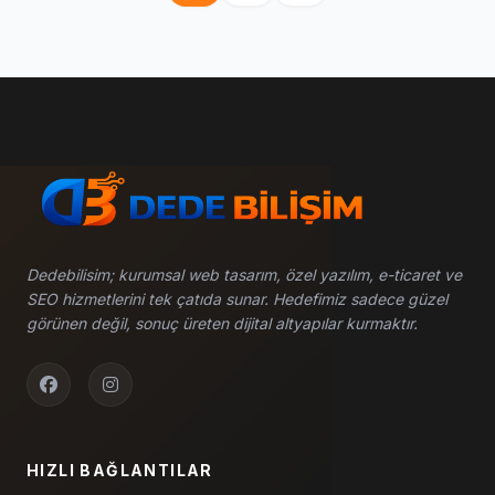
Dedebilisim; kurumsal web tasarım, özel yazılım, e-ticaret ve
SEO hizmetlerini tek çatıda sunar. Hedefimiz sadece güzel
görünen değil, sonuç üreten dijital altyapılar kurmaktır.
HIZLI BAĞLANTILAR