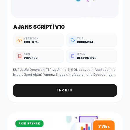
AJANS SCRIPTI V10
VERSIYON
TÜR
PHP: 8.2+
KURUMSAL
YAPI
UYUM
PHP/PDO
RESPONSIVE
KURULUM;Dosyaları FTP'ye Atınız.2. SQL dosyasını Veritabanına
İmport (İçeri Aktar) Yapınız.3. back/inc/baglan.php Dosyasındaki
Veritabanı Bilgilerinizi Giriniz.4. SQL'i yükledikten sonra
PHPMYADMIN/ayar tablosundan site linkinizi yazmayı
unutmayın5. Kurulum Başarıyla Tamamlanmıştır. ADMIN GİRİŞ
İNCELE
BİLGİLERİ (Standart);Admin Paneli : http://siteadi.com/ControlE-
Posta : info@demosorgula.com.trParola : demo-
123 ÖNEMLİ;Yazılımımız en düşük 5.6 PHP sürümü ile
çalışmaktadır.Sunucunuzda güncel IONCUBE yüklü
olmalıdır.İletişim formları, SMTP bilgilerini girmediğiniz taktirde
çalışmaz.
AÇIK KAYNAK
775
₺