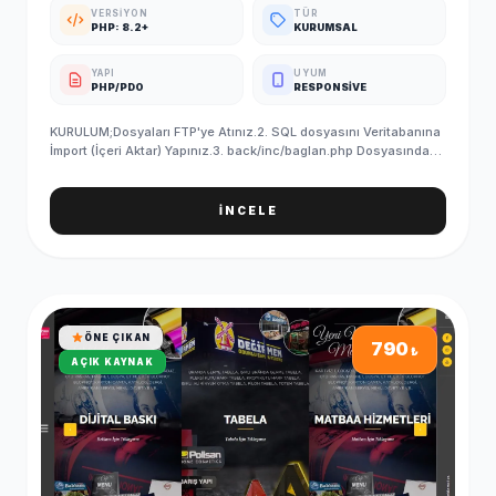
VERSIYON
TÜR
PHP: 8.2+
KURUMSAL
YAPI
UYUM
PHP/PDO
RESPONSIVE
KURULUM;Dosyaları FTP'ye Atınız.2. SQL dosyasını Veritabanına
İmport (İçeri Aktar) Yapınız.3. back/inc/baglan.php Dosyasındaki
Veritabanı Bilgilerinizi Giriniz.4. SQL'i yükledikten sonra
PHPMYADMIN/ayar tablosundan site linkinizi yazmayı
unutmayın5. Kurulum Başarıyla Tamamlanmıştır. ADMIN GİRİŞ
İNCELE
BİLGİLERİ (Standart);Admin Paneli : http://siteadi.com/ControlE-
Posta : info@demosorgula.com.trParola : demo-
123 ÖNEMLİ;Yazılımımız en düşük 5.6 PHP sürümü ile
çalışmaktadır.Sunucunuzda güncel IONCUBE yüklü
olmalıdır.İletişim formları, SMTP bilgilerini girmediğiniz taktirde
çalışmaz.
ÖNE ÇIKAN
790
₺
AÇIK KAYNAK