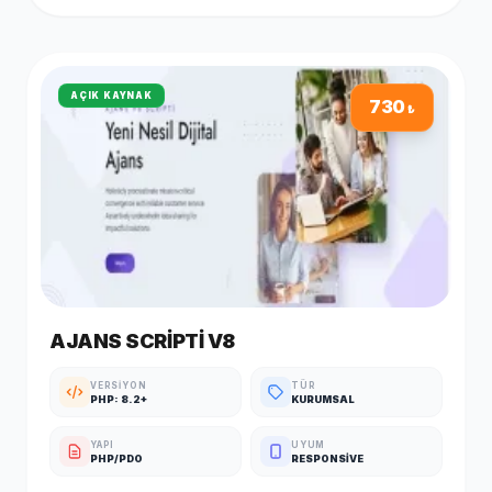
Posta : info@demosorgula.com.trParola : demo-
123 ÖNEMLİ;Yazılımımız en düşük 5.6 PHP sürümü ile
çalışmaktadır.Sunucunuzda güncel IONCUBE yüklü
olmalıdır.İletişim formları, SMTP bilgilerini girmediğiniz taktirde
çalışmaz.
AÇIK KAYNAK
730
₺
AJANS SCRIPTI V8
VERSIYON
TÜR
PHP: 8.2+
KURUMSAL
YAPI
UYUM
PHP/PDO
RESPONSIVE