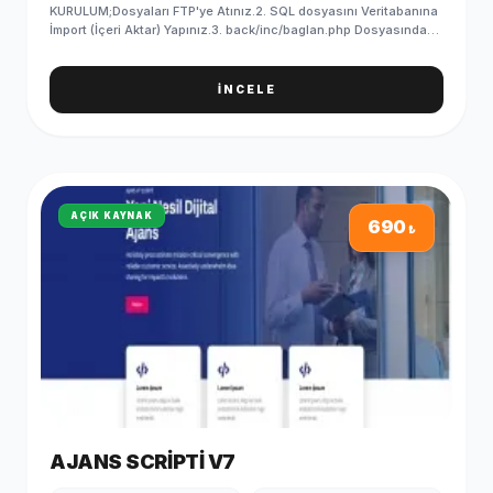
KURULUM;Dosyaları FTP'ye Atınız.2. SQL dosyasını Veritabanına
İmport (İçeri Aktar) Yapınız.3. back/inc/baglan.php Dosyasındaki
Veritabanı Bilgilerinizi Giriniz.4. SQL'i yükledikten sonra
PHPMYADMIN/ayar tablosundan site linkinizi yazmayı
unutmayın5. Kurulum Başarıyla Tamamlanmıştır. ADMIN GİRİŞ
İNCELE
BİLGİLERİ (Standart);Admin Paneli : http://siteadi.com/ControlE-
Posta : info@demosorgula.com.trParola : demo-
123 ÖNEMLİ;Yazılımımız en düşük 5.6 PHP sürümü ile
çalışmaktadır.Sunucunuzda güncel IONCUBE yüklü
olmalıdır.İletişim formları, SMTP bilgilerini girmediğiniz taktirde
çalışmaz.
AÇIK KAYNAK
690
₺
AJANS SCRIPTI V7