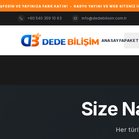
AYINIZA FARK KATIN! • RADYO YAYINI VE WEB SITENIZ IÇIN GÜVEN
+90 540 359 10 63
info@dedebilisim.com.tr
ANASAYFA
PAKET
Size Na
Her türl