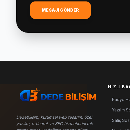
MESAJI GÖNDER
HIZLI B
Radyo Ho
Yazılım S
Dedebilisim; kurumsal web tasarım, özel
Satış Söz
yazılım, e-ticaret ve SEO hizmetlerini tek
çatıda sunar. Hedefimiz sadece güzel