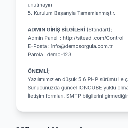
unutmayın
5. Kurulum Başarıyla Tamamlanmıştır.
ADMIN GİRİŞ BİLGİLERİ
(Standart);
Admin Paneli : http://siteadi.com/Control
E-Posta : info@demosorgula.com.tr
Parola : demo-123
ÖNEMLİ;
Yazılımımız en düşük 5.6 PHP sürümü ile ç
Sunucunuzda güncel IONCUBE yüklü olmalı
İletişim formları, SMTP bilgilerini girmediği