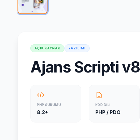
AÇIK KAYNAK
YAZILIMI
Ajans Scripti v8
PHP SÜRÜMÜ
KOD DİLİ
8.2+
PHP / PDO