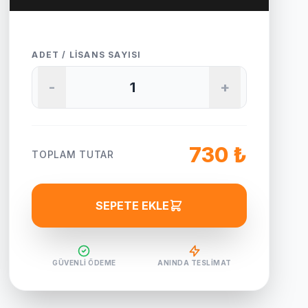
ADET / LISANS SAYISI
-
+
730 ₺
TOPLAM TUTAR
SEPETE EKLE
GÜVENLI ÖDEME
ANINDA TESLIMAT