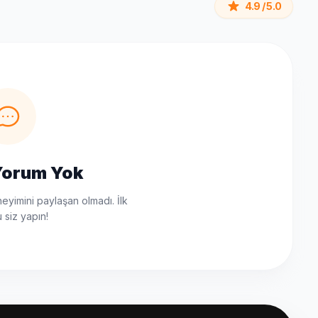
4.9 / 5.0
Yorum Yok
yimini paylaşan olmadı. İlk
 siz yapın!