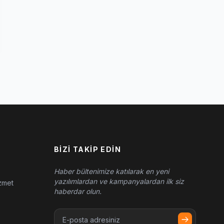
BIZI TAKIP EDIN
Haber bültenimize katılarak en yeni
yazılımlardan ve kampanyalardan ilk siz
zmet
haberdar olun.