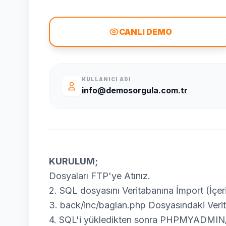
CANLI DEMO
KULLANICI ADI
info@demosorgula.com.tr
KURULUM;
Dosyaları FTP'ye Atınız.
2. SQL dosyasını Veritabanına İmport (İçeri
3. back/inc/baglan.php Dosyasındaki Veritaba
4. SQL'i yükledikten sonra PHPMYADMIN/ay