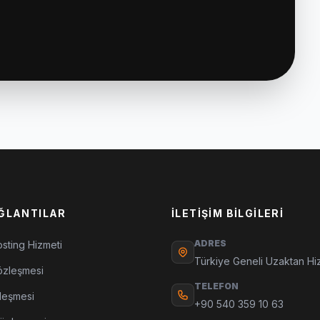
AĞLANTILAR
İLETIŞIM BILGILERI
ADRES
sting Hizmeti
Türkiye Geneli Uzaktan Hi
özleşmesi
TELEFON
leşmesi
+90 540 359 10 63