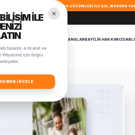
SYONEL HOSTING ÇÖZÜMLERI ILE ŞIK, MODERN TEMALAR. HEMEN KEŞF
ILISIM ILE
ENIZI
ATIN
LERIMIZ
YAZILIMLARIMIZ
REFERANSLAR
BAYILIK
HAKKIMIZDA
BL
eb tasarım, e-ticaret ve
m ihtiyacınız için doğru
erleyelim.
HEMEN İNCELE