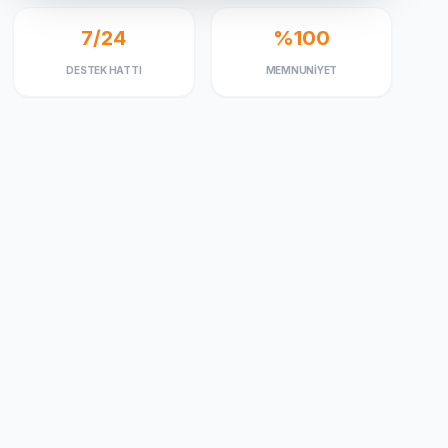
7/24
%100
DESTEK HATTI
MEMNUNIYET