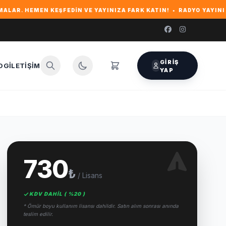
EDIN VE YAYINIZA FARK KATIN! • RADYO YAYINI VE WEB SITENIZ I
GIRIŞ
OG
İLETIŞIM
YAP
730
₺
/ Lisans
KDV DAHİL ( %20 )
* Ömür boyu kullanım lisansı dahildir. Satın alım sonrası anında
teslim edilir.