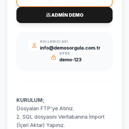
ADMİN DEMO
KULLANICI ADI
info@demosorgula.com.tr
ŞIFRE
demo-123
KURULUM;
Dosyaları FTP'ye Atınız.
2. SQL dosyasını Veritabanına İmport
(İçeri Aktar) Yapınız.