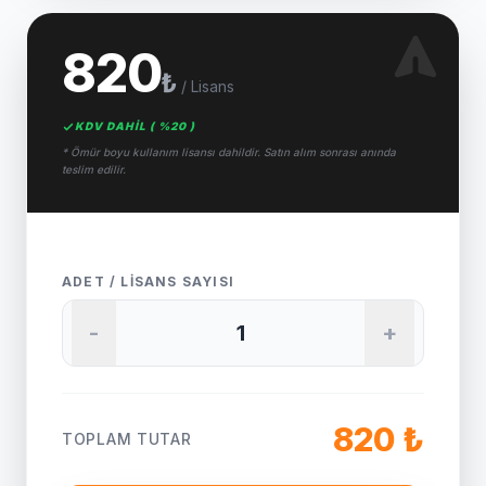
820
₺
/ Lisans
KDV DAHİL ( %20 )
* Ömür boyu kullanım lisansı dahildir. Satın alım sonrası anında
teslim edilir.
ADET / LISANS SAYISI
-
+
820 ₺
TOPLAM TUTAR