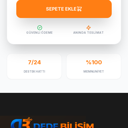
SEPETE EKLE
GÜVENLI ÖDEME
ANINDA TESLIMAT
7/24
%100
DESTEK HATTI
MEMNUNIYET