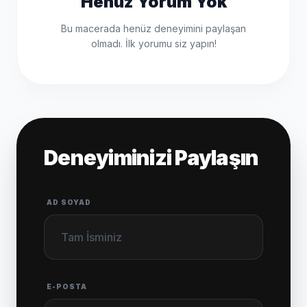
Henüz Yorum Yok
Bu macerada henüz deneyimini paylaşan
olmadı. İlk yorumu siz yapın!
Deneyiminizi Paylaşın
AD SOYAD
E-POSTA