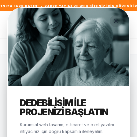
K KATIN! • RADYO YAYINI VE WEB SITENIZ IÇIN GÜVENILIR VE PRO
Anasayfa
/
Yazılımlar
/
Ajans Scripti v11
DEDEBILISIM ILE
PROJENIZI BAŞLATIN
Kurumsal web tasarım, e-ticaret ve özel yazılım
ihtiyacınız için doğru kapsamla ilerleyelim.